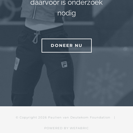
daarvoor is onderzoek
nodig
DONEER NU
© Copyright
2026 Paulien van Deutekom Foundation |
POWERED BY
WEFABRIC