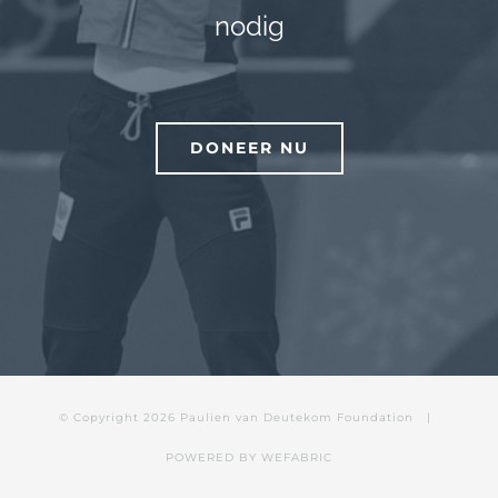
nodig
DONEER NU
© Copyright
2026 Paulien van Deutekom Foundation |
POWERED BY
WEFABRIC